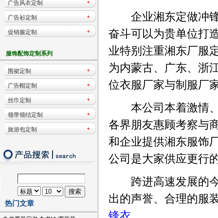
广告风衣定制
企业湘东定做冲锋衣
广告衫定制
奋斗可以为贵单位打
促销服定制
业特别注重湘东厂服
服饰配饰定制系列
为内蒙古、广东、浙
围裙定制
位衣服厂家与制服厂
广告帽定制
丝巾定制
本公司本着激情、创
领带领结定制
各界朋友惠顾考察与
旅游包定制
和企业提供湘东服饰
公司是大家供应更行
跨进高速发展的今日
出的声誉、合理的服
热门文章
锋衣