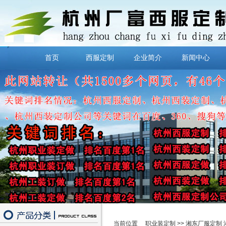
首页
西服定制
企业简介
新闻中心
当前位置
职业装定制
>> 湘东厂服定制