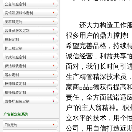
公交制服定制
宾馆酒店服饰定制
美容服定制
还大力构造工作服厂
营业员服装定制
很多用户的鼎力撑持
校服定制
希望完善品格，持续
护士服定制
诚信经营﹑利益共享
邮政制服定制
面对，我们长时间引
保洁服装定制
浴衣定制
生产精管精深技术员
技师服装定制
家商品品德获得提高和
厨师服装定制
责任，全方面践诺适
西餐厅服装定制
户”的主人翁精神。职
广告衫定制系列
立水平的技术，用个
T恤定制
公司，用自信打造近期