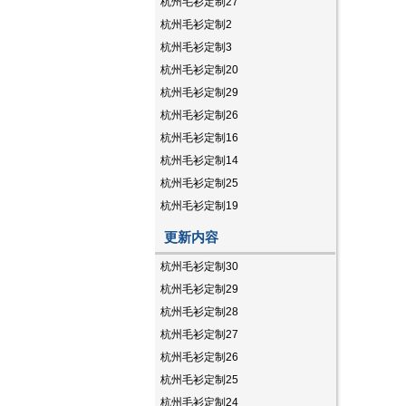
杭州毛衫定制27
杭州毛衫定制2
杭州毛衫定制3
杭州毛衫定制20
杭州毛衫定制29
杭州毛衫定制26
杭州毛衫定制16
杭州毛衫定制14
杭州毛衫定制25
杭州毛衫定制19
更新内容
杭州毛衫定制30
杭州毛衫定制29
杭州毛衫定制28
杭州毛衫定制27
杭州毛衫定制26
杭州毛衫定制25
杭州毛衫定制24