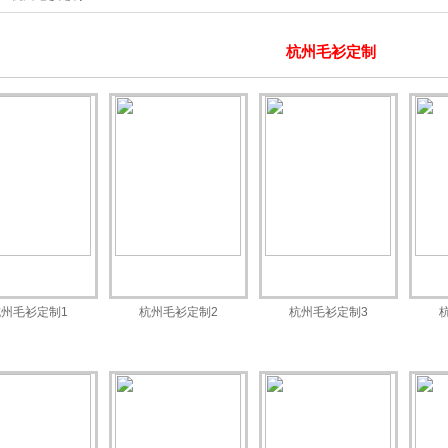
杭州毛衫定制
杭州毛衫定制1
杭州毛衫定制2
杭州毛衫定制3