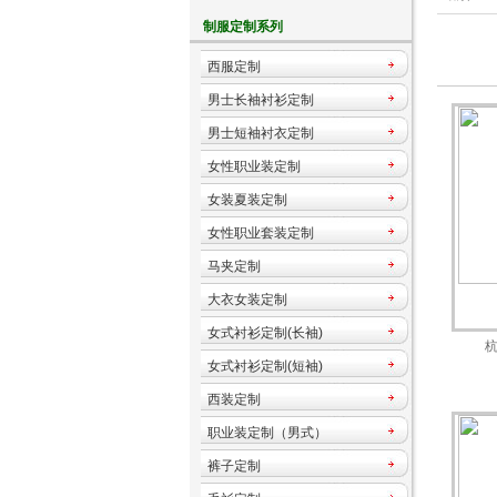
制服定制系列
西服定制
男士长袖衬衫定制
男士短袖衬衣定制
女性职业装定制
女装夏装定制
女性职业套装定制
马夹定制
大衣女装定制
女式衬衫定制(长袖)
女式衬衫定制(短袖)
西装定制
职业装定制（男式）
裤子定制