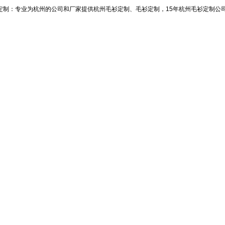
定制：专业为杭州的公司和厂家提供杭州毛衫定制、毛衫定制，15年杭州毛衫定制公