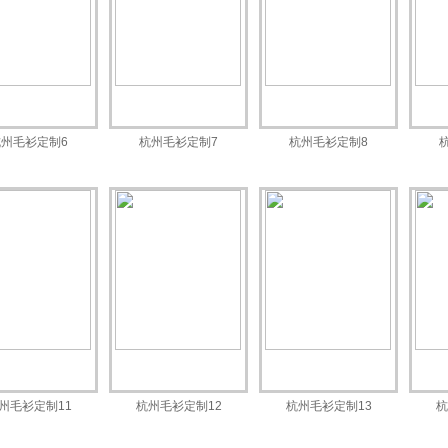
杭州毛衫定制6
杭州毛衫定制7
杭州毛衫定制8
州毛衫定制11
杭州毛衫定制12
杭州毛衫定制13
杭